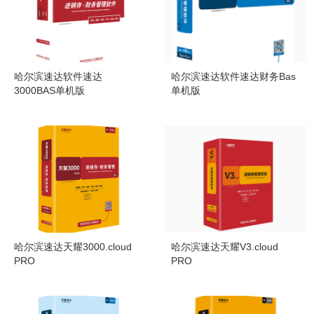
您在管理软件行业销售中提供细致的帮助、优惠的价
格和充足的货源。市场部致力于开拓新产品市场,以及
其它领域行业软件,例如餐饮,汽修配等.客服部的工作
将是为所有终用户提供全部的问题反馈积累的及时回
哈尔滨速达软件速达
哈尔滨速达软件速达财务Bas
复,使您在使用过程不必为找不到问题的答案而担心。
3000BAS单机版
单机版
真诚的服务将是我们永远的工作信念！哈尔滨市开发
区捷拓电子是一支充满活力和朝气的团队，“服务，管
理，，创新”是我们的经营宗旨。我们会始终坚持勤肯
的工作态度和饱满的工作热情，以真诚的付出创建出
一支的服务团队，并用我们不断的努力和追求为广大
客户创造出大价值！
哈尔滨速达天耀3000.cloud
哈尔滨速达天耀V3.cloud
PRO
PRO