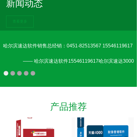
用系列管理软件销售及服务于一身的软件经销商。我
新闻动态
公司凭借的销售团队和强大的技术力量以及的工作效
率，竭诚地为广大客户提供的产品和服务及解决方
查看更多
案。我公司成立于2007年始，拥有着专业的销售队伍
和技术团队。公司设立于哈尔滨IT中心地段，下设技
术部;销售部;渠道部;市场部;客服部。技术部以培训用
哈尔滨速达软件销售总经销：0451-82513567 15546119617
户为，依靠技术人员自身优势，多年的实施经验，为
企业解决信息化方面的实际应用问题。并依靠多名拥
—— 哈尔滨速达软件15546119617哈尔滨速达3000
有管理软件及财务会计经验的技术人员为企业提供技
术咨询、软件实施、数据维护，版本升级、系统集成
等服务，并已经有多个成功实施案例，对制造业、IT
业、化工业、商品流通企业等其它领域行业创造了的
解决方案，为客户在企业信息化管理进程上加快了步
产品推荐
伐，并节约了大量开支。销售部凭借我们辛勒的走访
和不断的演示解答让您可以清晰的了解软件的功能和
用途。渠道部为建立各种分销渠道将付出大量的努力
工作，使您在何时何地都能感受到我们的努力，也为