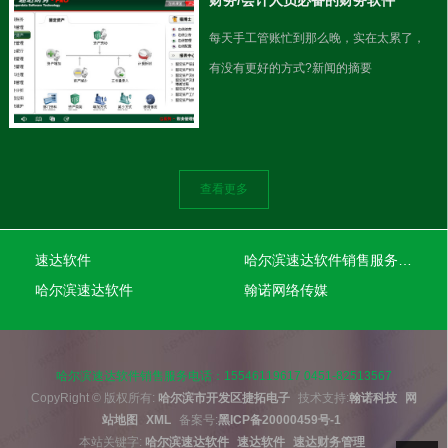
在这介绍一下，首次购买财务软件的一些
每天手工管账忙到那么晚，实在太累了，
注意事项。
有没有更好的方式?新闻的摘要
查看更多
速达软件
哈尔滨速达软件销售服务有限公司
哈尔滨速达软件
翰诺网络传媒
哈尔滨速达软件销售服务电话：15546119617 0451-82513567
CopyRight © 版权所有:
哈尔滨市开发区捷拓电子
技术支持:
翰诺科技
网
站地图
XML
备案号:
黑ICP备20000459号-1
本站关键字:
哈尔滨速达软件
速达软件
速达财务管理