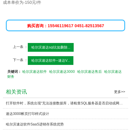
成本单价为-150元/件
购买咨询：15546119617 0451-82513567
上一条 ：
哈尔滨速达sql比如删除...
下一条 ：
哈尔滨速达软件--速达V...
关键词：
哈尔滨速达软件
哈尔滨速达3000
哈尔滨速达售后
哈尔滨速达
财务
相关资讯
更多>>
打开软件时，系统出现“无法连接数据库，请检查SQL服务器是否启动或网络是否正常”这样的错误提示。
速达3000帐页打印样式设计
哈尔滨速达软件SaaS进销存系统优势