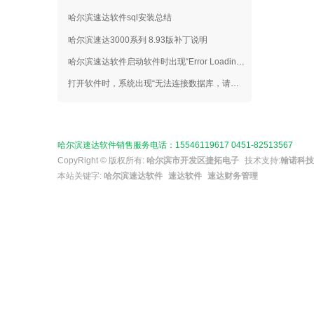
哈尔滨速达软件sql安装总结
哈尔滨速达3000系列 8.93版补丁说明
哈尔滨速达软件启动软件时出现“Error Loading MIDAS.DLL”提示，请问怎样解决？
打开软件时，系统出现“无法连接数据库，请检查SQL服务器是否启动或网络是否正常”这样的错误提示。
哈尔滨速达软件销售服务电话：15546119617 0451-82513567
CopyRight © 版权所有:
哈尔滨市开发区捷拓电子
技术支持:
翰诺科技
本站关键字:
哈尔滨速达软件
速达软件
速达财务管理