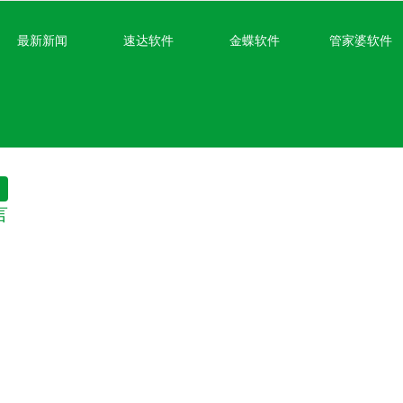
无法获得最佳浏览体验，推荐下载安装谷歌浏览器！
最新新闻
速达软件
金蝶软件
管家婆软件
言