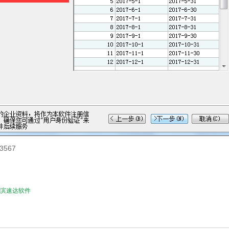
3567
滨速达软件