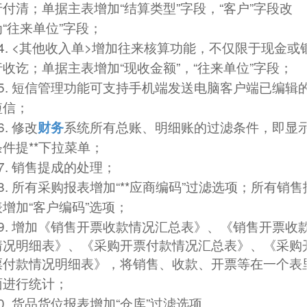
“
”
“
”
行付清；单据主表增加
结算类型
字段，
客户
字段改
“
”
为
往来单位
字段；
4. <
>
其他收入单
增加往来核算功能，不仅限于现金或
“
”
“
”
行收讫；单据主表增加
现收金额
，
往来单位
字段；
5.
短信管理功能可支持手机端发送电脑客户端已编辑
短信；
6.
修改
财务
系统所有总账、明细账的过滤条件，即显
**
条件提
下拉菜单；
7.
销售提成的处理；
8.
“**
”
所有采购报表增加
应商编码
过滤选项；所有销售
“
”
表增加
客户编码
选项；
9.
增加《销售开票收款情况汇总表》、《销售开票收
情况明细表》、《采购开票付款情况汇总表》、《采购
票付款情况明细表》，将销售、收款、开票等在一个表
面进行统计；
0.
“
”
货品货位报表增加
仓库
过滤选项。