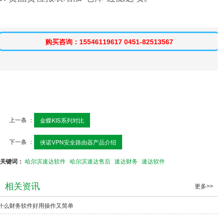
购买咨询：15546119617 0451-82513567
上一条 ：
金蝶KIS系列对比
下一条 ：
侠诺VPN安全路由器产品介绍
关键词：
哈尔滨速达软件
哈尔滨速达售后
速达财务
速达软件
相关资讯
更多>>
什么财务软件好用操作又简单