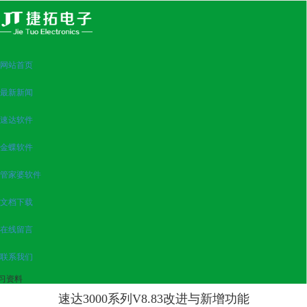
很遗憾，因您的浏览器版本过低导致无法获得最佳浏览体验，推荐下载安装谷歌浏览器！
网站首页
最新新闻
速达软件
金蝶软件
管家婆软件
文档下载
在线留言
联系我们
习资料
速达3000系列V8.83改进与新增功能