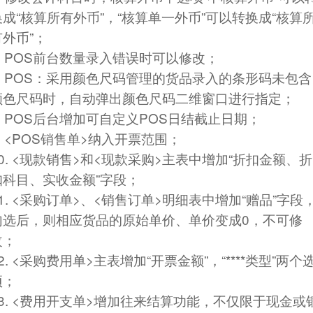
“
”
“
”
“
换成
核算所有外币
，
核算单一外币
可以转换成
核算
”
有外币
；
. POS
前台数量录入错误时可以修改；
. POS
：采用颜色尺码管理的货品录入的条形码未包含
颜色尺码时，自动弹出颜色尺码二维窗口进行指定；
. POS
POS
后台增加可自定义
日结截止日期；
. <POS
>
销售单
纳入开票范围；
0. <
>
<
>
“
现款销售
和
现款采购
主表中增加
折扣金额、折
”
扣科目、实收金额
字段；
1. <
>
<
>
“
”
采购订单
、
销售订单
明细表中增加
赠品
字段
0
勾选后，则相应货品的原始单价、单价变成
，不可修
改；
2. <
>
“
”
“****
”
采购费用单
主表增加
开票金额
，
类型
两个
项；
3. <
>
费用开支单
增加往来结算功能，不仅限于现金或