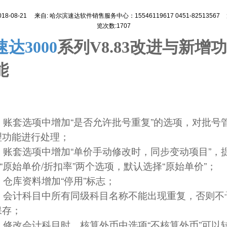
018-08-21
来自:
哈尔滨速达软件销售服务中心：15546119617 0451-82513567
览次数:1707
速达3000
系列V8.83改进与新增功
能
.
“
”
账套选项中增加
是否允许批号重复
的选项，对批号
理功能进行处理；
.
“
”
账套选项中增加
单价手动修改时，同步变动项目
，
“
/
”
“
”
原始单价
折扣率
两个选项，默认选择
原始单价
；
.
“
”
仓库资料增加
停用
标志；
.
会计科目中所有同级科目名称不能出现重复，否则不
保存；
.
“
”
修改会计科目时，核算外币中选项
不核算外币
可以