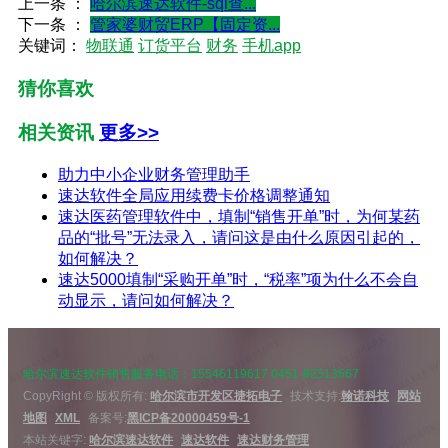
上一条 ：
哈尔滨速达软件-sql查...
下一条 ：
管家婆财贸ERP【固定资...
关键词：
物联通
订货平台
财务
手机app
猜你喜欢
相关资讯
更多>>
助力中小企业财务管理助手
速达软件全局应用续费卡价格调整通知
速达医药管理软件中，填制“销售开单”时，为何某药
品的“批号”无法录入，请问这是由什么原因引起的，
如何解决？
速达5000填制“采购开单”时，“税率”项为什么不会自
动显示，请问如何解决？
哈尔滨速达软件销售服务电话：15546119617 0451-82513567
CopyRight © 版权所有:
哈尔滨市开发区捷拓电子
技术支持:
翰诺科技
网站
地图
XML
备案号:
黑ICP备20000459号-1
本站关键字:
哈尔滨速达软件
速达软件
速达财务管理