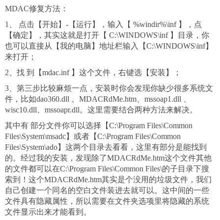
MDAC
修复方法：
1
、 点击【开始】-【运行】，输入【 %windir%\inf 】，点
【确定】，其实这就是打开【 C:\WINDOWS\inf 】目录，你
也可以直接从【我的电脑】地址栏输入【C:\WINDOWS\inf】
来打开；
2
、找 到【mdac.inf 】这个文件，右键选【安装】；
3
、第三步比较麻烦一点，安装时你会发现你缺少很多系统文
件，比如dao360.dll 、MDACRdMe.htm、mssoap1.dll 、
wisc10.dll、mssoapr.dll。这里需要结合两种方法来解决。
其中有 部分文件你可以选择【C:\Program Files\Common
Files\System\msadc】或者【C:\Program Files\Common
Files\System\ado】这两个目录去看看，这里有部分是能找到
的。经过我的安装，发现除了MDACRdMe.htm这个文件其他
的文件都可以在C:\Program Files\Common Files\的子目录下搜
索到！这个MDACRdMe.htm其实是个没用的垃圾文件，我们
自己创建一个同名的空白文件装进去就可以。这中间的一些
文件具有隐藏属性，所以需要在文件夹选项里将隐藏的系统
文件显示出来才能看到。