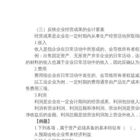
（三）反映企业经营成果的会计要素
经营成果是企业在一定时期内从事生产经营活动所取得的
1.收入
收入是指企业在日常活动中所形成的、会导致所有者权益
例：出售固定资产、无形资产并非企业的日常活动，这种
的材料的收入也属于企业日常活动中的收入，因此应确认为
2.费用
费用指企业在日常活动中发生的、会导致所有者权益减少
以工业企业为例，一定时期的费用通常由产品生产成本和
售费用三项。
3.利润
利润是企业在一定会计期间的经营成果。利润包括收入减
利润有营业利润、利润总额和净利润。营业利润是营业收
净收益后的金额。利润总额是指营业利润加上营业外收入，
【例题】
1.下列各项，属于资产必须具备的基本特征有（ ）。
A.预期会给企业带来经济利益