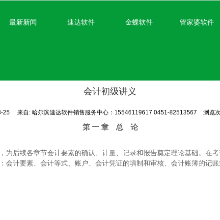
无法获得最佳浏览体验，推荐下载安装谷歌浏览器！
最新新闻
速达软件
金蝶软件
管家婆软件
会计初级讲义
8-25
来自:
哈尔滨速达软件销售服务中心：15546119617 0451-82513567
浏览次
第
一
章 总 论
为后续各章节会计要素的确认、计量、记录和报告奠定理论基础。在考
：会计要素、会计等式、账户、会计凭证的填制和审核、会计账簿的记账