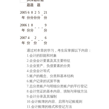
题
题
题
2005
6
8
2
5
21
-
年
分
分
分
分
分
2006
1
8
9
-
-
-
年
分
分
分
2007
4
2
6
-
-
-
年
分
分
分
通过对本章的学习，考生应掌握以下内容：
1.会计的职能和对象
2.企业会计要素及其主要特征
3.企业资产、负债要素的分类
4.企业会计等式
5.账户的概念、分类和基本结构
6.账户记录的试算平衡
7.总分类账户与明细分类账户的平行登记
8.会计凭证的基本内容、填制与审核方法
9.会计分录及其编制
10.会计账簿的内容、启用与记账规则
11.会计账簿的格式和登记方法