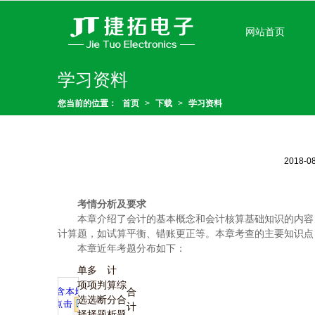
很遗憾，因您的浏览器版本过低导致
网站首页
学习资料
您当前的位置：
首页
>
下载
>
学习资料
2018-0
考情分析及要求
本章介绍了会计的基本概念和会计核算基础知识的内容，
计算题，如试算平衡、错账更正等。本章考查的主要知识点
本章近年考题分布如下：
单
多
计
项
项
判
算
综
合
选
选
断
分
合
计
择
择
题
析
题