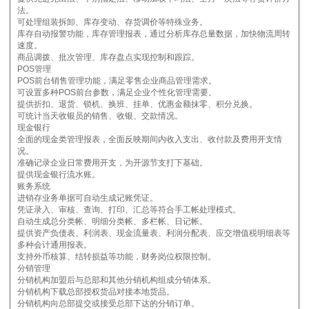
法。
可处理组装拆卸、库存变动、存货调价等特殊业务。
库存自动报警功能，库存管理报表，通过分析库存总量数据，加快物流周转
速度。
商品调拨、批次管理、库存盘点实现控制和跟踪。
POS管理
POS前台销售管理功能，满足零售企业商品管理需求。
可设置多种POS前台参数，满足企业个性化管理需要。
提供折扣、退货、锁机、换班、挂单、优惠金额抹零、积分兑换。
可统计当天收银员的销售、收银、交款情况。
现金银行
全面的现金类管理报表，全面反映期间内收入支出、收付款及费用开支情
况。
准确记录企业日常费用开支，为开源节支打下基础。
提供现金银行流水账。
账务系统
进销存业务单据可自动生成记账凭证。
凭证录入、审核、查询、打印、汇总等符合手工帐处理模式。
自动生成总分类帐、明细分类帐、多栏帐、日记帐。
提供资产负债表、利润表、现金流量表、利润分配表、应交增值税明细表等
多种会计通用报表。
支持外币核算、结转损益等功能，财务岗位权限控制。
分销管理
分销机构加盟后与总部和其他分销机构组成分销体系。
分销机构下载总部授权货品对接本地货品。
分销机构向总部提交或接受总部下达的分销订单。