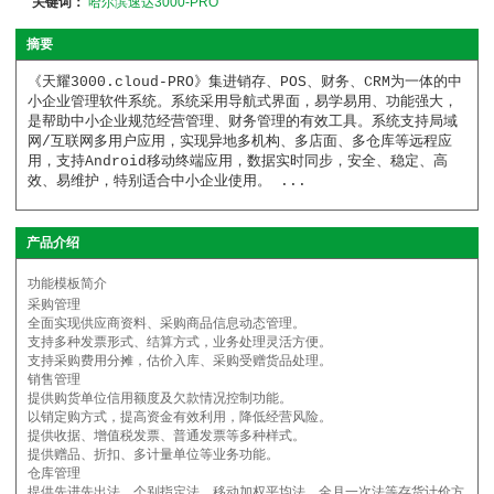
关键词：
哈尔滨速达3000-PRO
摘要
《天耀3000.cloud-PRO》集进销存、POS、财务、CRM为一体的中
小企业管理软件系统。系统采用导航式界面，易学易用、功能强大，
是帮助中小企业规范经营管理、财务管理的有效工具。系统支持局域
网/互联网多用户应用，实现异地多机构、多店面、多仓库等远程应
用，支持Android移动终端应用，数据实时同步，安全、稳定、高
效、易维护，特别适合中小企业使用。 ...
产品介绍
功能模板简介
采购管理
全面实现供应商资料、采购商品信息动态管理。
支持多种发票形式、结算方式，业务处理灵活方便。
支持采购费用分摊，估价入库、采购受赠货品处理。
销售管理
提供购货单位信用额度及欠款情况控制功能。
以销定购方式，提高资金有效利用，降低经营风险。
提供收据、增值税发票、普通发票等多种样式。
提供赠品、折扣、多计量单位等业务功能。
仓库管理
提供先进先出法、个别指定法、移动加权平均法、全月一次法等存货计价方